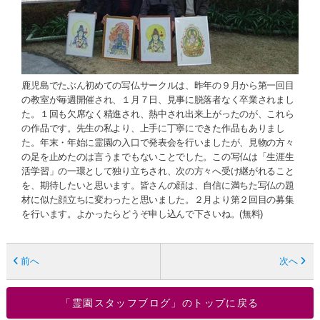
鹿児島でたぶん初めての写仏サークルは、昨年の９月から第一回目
の教室が毎週開催され、１月７日、見事に脱落者なく卒業されまし
た。１回も欠席なく精進され、熱中され出来上がったのが、これら
の作品です。先生の私より、上手に丁寧にできた作品もありまし
た。年末・年始に霊園の入口で発表会を行いましたが、見物の方々
の足を止めたのは言うまでもないことでした。この写仏は「生涯生
活学習」の一環として独り立ちされ、次の方々へ受け継がれること
を、期待したいと思います。皆さんの顔は、自信に満ちた写仏の題
材に似た顔立ちに変わったと思いました。２月より第２回目の募集
を行います。よかったらどうぞ申し込んで下さいね。(無料)
前へ
次へ
「霊園スタッフブログ」のトップに戻る