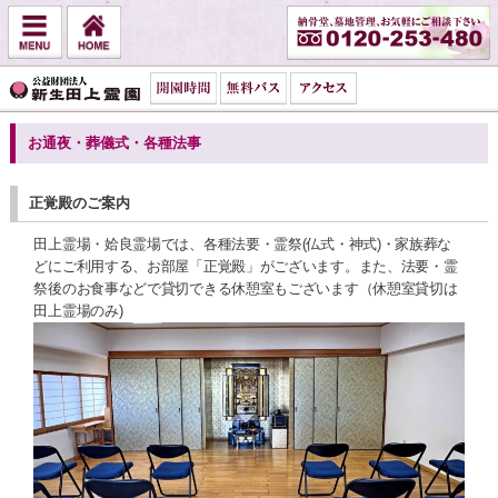
お通夜・葬儀式・各種法事
正覚殿のご案内
田上霊場・姶良霊場では、各種法要・霊祭(仏式・神式)・家族葬な
どにご利用する、お部屋「正覚殿」がございます。また、法要・霊
祭後のお食事などで貸切できる休憩室もございます（休憩室貸切は
田上霊場のみ)