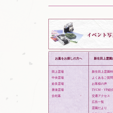
お墓をお探しの方へ
新生田上霊園
田上霊場
新生田上霊園特
中央霊場
よくあるご質問
姶良霊場
お客様の声
唐湊霊場
TVCM・VP紹
合祀墓
交通アクセス
広告一覧
霊園だより