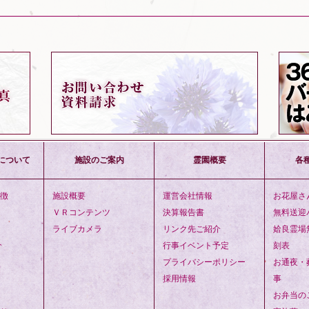
について
施設のご案内
霊園概要
各
徴
施設概要
運営会社情報
お花屋さ
ＶＲコンテンツ
決算報告書
無料送迎
ライブカメラ
リンク先ご紹介
姶良霊場
介
行事イベント予定
刻表
プライバシーポリシー
お通夜・
採用情報
事
お弁当の