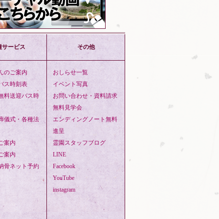
種サービス
その他
んのご案内
おしらせ一覧
バス時刻表
イベント写真
無料送迎バス時
お問い合わせ・資料請求
無料見学会
葬儀式・各種法
エンディングノート無料
進呈
ご案内
霊園スタッフブログ
ご案内
LINE
納骨ネット予約
Facebook
YouTube
instagram