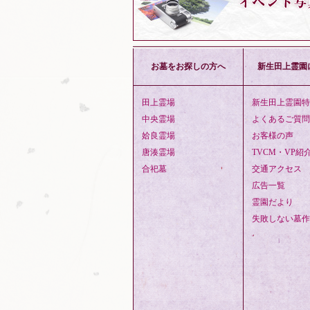
お墓をお探しの方へ
新生田上霊園
田上霊場
新生田上霊園特
中央霊場
よくあるご質問
姶良霊場
お客様の声
唐湊霊場
TVCM・VP紹
合祀墓
交通アクセス
広告一覧
霊園だより
失敗しない墓作