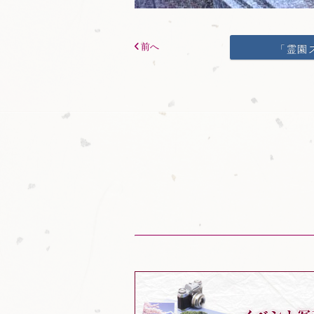
前へ
「霊園