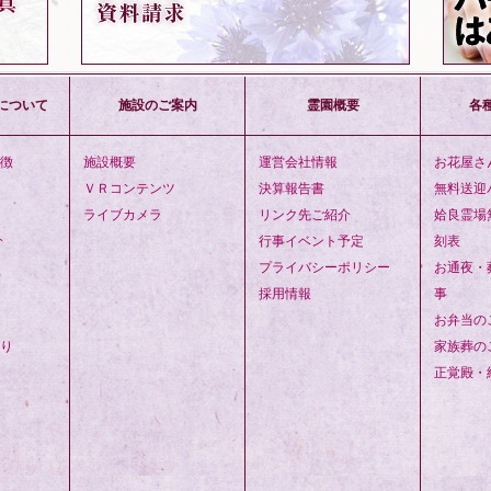
について
施設のご案内
霊園概要
各
徴
施設概要
運営会社情報
お花屋さ
ＶＲコンテンツ
決算報告書
無料送迎
ライブカメラ
リンク先ご紹介
姶良霊場
介
行事イベント予定
刻表
プライバシーポリシー
お通夜・
採用情報
事
お弁当の
り
家族葬の
正覚殿・