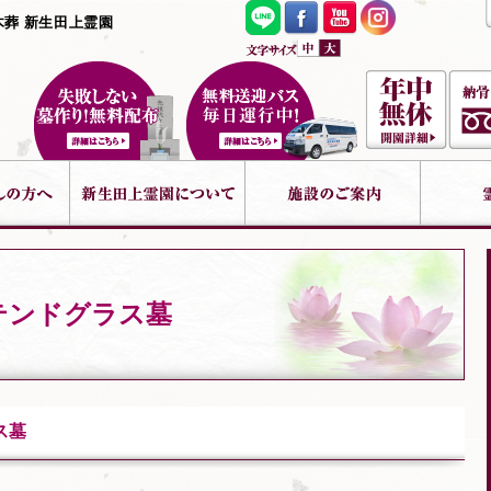
木葬 新生田上霊園
テンドグラス墓
ス墓