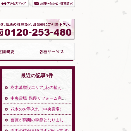
最近の記事5件
樹木墓増設エリア_花の植え替え（中央霊場）
中央霊場_階段リフォーム完了のお知らせ（中央霊場）
花木のお手入れ（中央霊場）
薔薇が満開の季節となりました。（中央霊場）
園内の桜が見頃です♪(田上霊場)