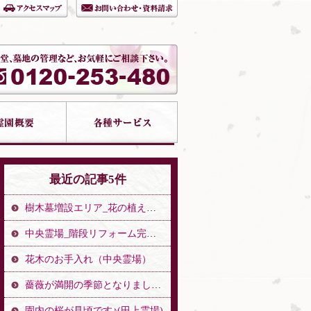
最近の記事5件
樹木墓増設エリア_花の植え替え（中央霊場）
中央霊場_階段リフォーム完了のお知らせ（中央霊場）
花木のお手入れ（中央霊場）
薔薇が満開の季節となりました。（中央霊場）
園内の桜が見頃です♪(田上霊場)