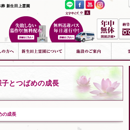
木葬 新生田上霊園
様子とつばめの成長
めの成長