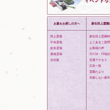
お墓をお探しの方へ
新生田上霊園
田上霊場
新生田上霊園特
中央霊場
よくあるご質問
姶良霊場
お客様の声
唐湊霊場
TVCM・VP紹
合祀墓
交通アクセス
広告一覧
霊園だより
失敗しない墓作