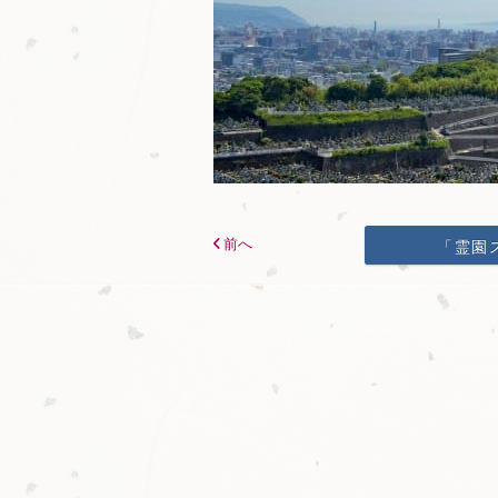
前へ
「霊園