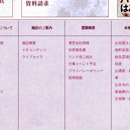
について
施設のご案内
霊園概要
各
徴
施設概要
運営会社情報
お花屋さ
ＶＲコンテンツ
決算報告書
無料送迎
ライブカメラ
リンク先ご紹介
姶良霊場
介
行事イベント予定
刻表
プライバシーポリシー
お通夜・
採用情報
事
お弁当の
り
家族葬の
正覚殿・