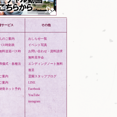
種サービス
その他
んのご案内
おしらせ一覧
バス時刻表
イベント写真
無料送迎バス時
お問い合わせ・資料請求
無料見学会
葬儀式・各種法
エンディングノート無料
進呈
ご案内
霊園スタッフブログ
ご案内
LINE
納骨ネット予約
Facebook
YouTube
instagram