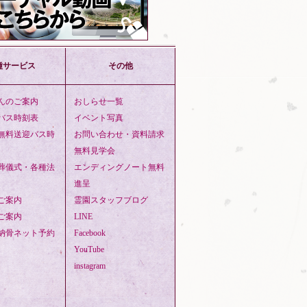
種サービス
その他
んのご案内
おしらせ一覧
バス時刻表
イベント写真
無料送迎バス時
お問い合わせ・資料請求
無料見学会
葬儀式・各種法
エンディングノート無料
進呈
ご案内
霊園スタッフブログ
ご案内
LINE
納骨ネット予約
Facebook
YouTube
instagram