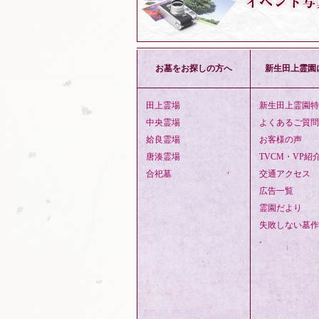
お墓をお探しの方へ
新生田上霊園
田上霊場
新生田上霊園特
中央霊場
よくあるご質問
姶良霊場
お客様の声
唐湊霊場
TVCM・VP紹
合祀墓
交通アクセス
広告一覧
霊園だより
失敗しない墓作