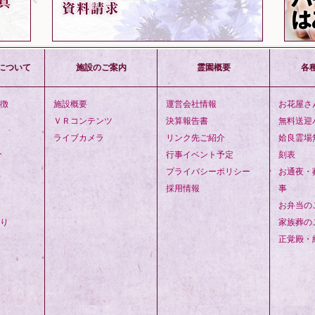
について
施設のご案内
霊園概要
各
徴
施設概要
運営会社情報
お花屋さ
ＶＲコンテンツ
決算報告書
無料送迎
ライブカメラ
リンク先ご紹介
姶良霊場
介
行事イベント予定
刻表
プライバシーポリシー
お通夜・
採用情報
事
お弁当の
り
家族葬の
正覚殿・