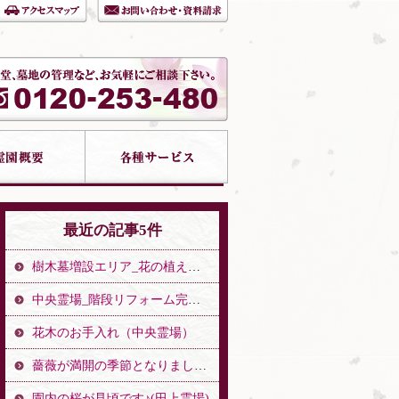
最近の記事5件
樹木墓増設エリア_花の植え替え（中央霊場）
中央霊場_階段リフォーム完了のお知らせ（中央霊場）
花木のお手入れ（中央霊場）
薔薇が満開の季節となりました。（中央霊場）
園内の桜が見頃です♪(田上霊場)