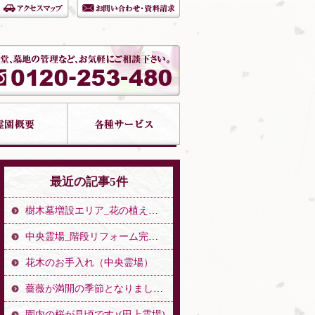
最近の記事5件
樹木墓増設エリア_花の植え替え（中央霊場）
中央霊場_階段リフォーム完了のお知らせ（中央霊場）
花木のお手入れ（中央霊場）
薔薇が満開の季節となりました。（中央霊場）
園内の桜が見頃です♪(田上霊場)