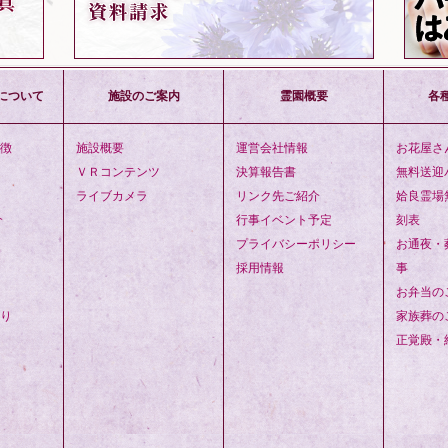
について
施設のご案内
霊園概要
各
徴
施設概要
運営会社情報
お花屋さ
ＶＲコンテンツ
決算報告書
無料送迎
ライブカメラ
リンク先ご紹介
姶良霊場
介
行事イベント予定
刻表
プライバシーポリシー
お通夜・
採用情報
事
お弁当の
り
家族葬の
正覚殿・