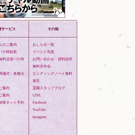
種サービス
その他
んのご案内
おしらせ一覧
バス時刻表
イベント写真
無料送迎バス時
お問い合わせ・資料請求
無料見学会
葬儀式・各種法
エンディングノート無料
進呈
ご案内
霊園スタッフブログ
ご案内
LINE
納骨ネット予約
Facebook
YouTube
instagram