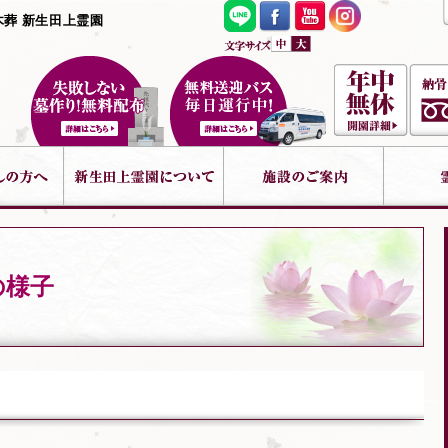
木葬 新生田上霊園
の様子