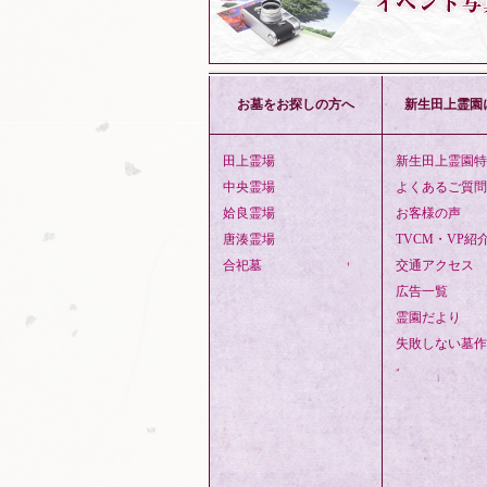
お墓をお探しの方へ
新生田上霊園
田上霊場
新生田上霊園特
中央霊場
よくあるご質問
姶良霊場
お客様の声
唐湊霊場
TVCM・VP紹
合祀墓
交通アクセス
広告一覧
霊園だより
失敗しない墓作