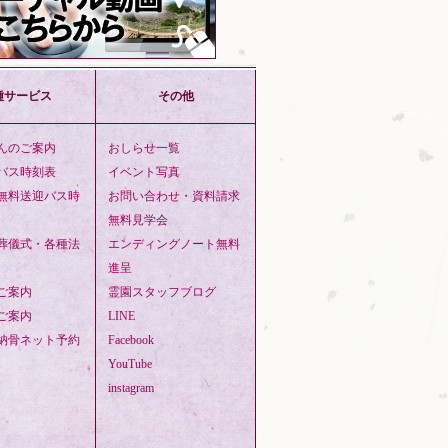
種サービス
その他
んのご案内
おしらせ一覧
バス時刻表
イベント写真
無料送迎バス時
お問い合わせ・資料請求
無料見学会
葬儀式・各種法
エンディングノート無料
進呈
ご案内
霊園スタッフブログ
ご案内
LINE
納骨ネット予約
Facebook
YouTube
instagram