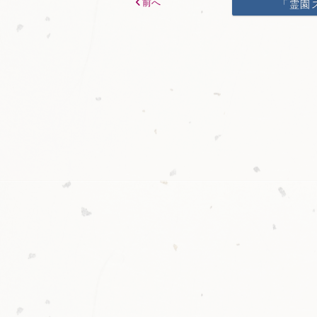
前へ
「霊園