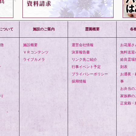
について
施設のご案内
霊園概要
各
徴
施設概要
運営会社情報
お花屋さ
ＶＲコンテンツ
決算報告書
無料送迎
ライブカメラ
リンク先ご紹介
姶良霊場
介
行事イベント予定
刻表
プライバシーポリシー
お通夜・
採用情報
事
お弁当の
り
家族葬の
正覚殿・