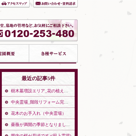
最近の記事5件
樹木墓増設エリア_花の植え替え（中央霊場）
中央霊場_階段リフォーム完了のお知らせ（中央霊場）
花木のお手入れ（中央霊場）
薔薇が満開の季節となりました。（中央霊場）
園内の桜が見頃です♪(田上霊場)