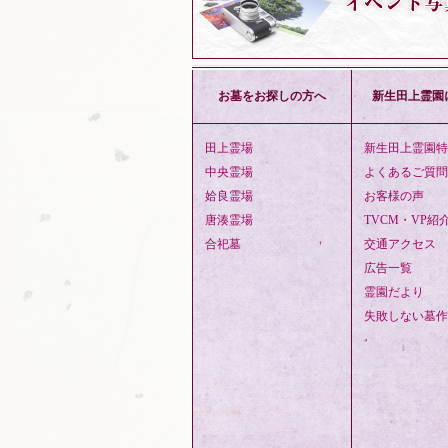
お墓をお探しの方へ
新生田上霊園
田上霊場
新生田上霊園特
中央霊場
よくあるご質問
姶良霊場
お客様の声
唐湊霊場
TVCM・VP紹
合祀墓
交通アクセス
広告一覧
霊園だより
失敗しない墓作