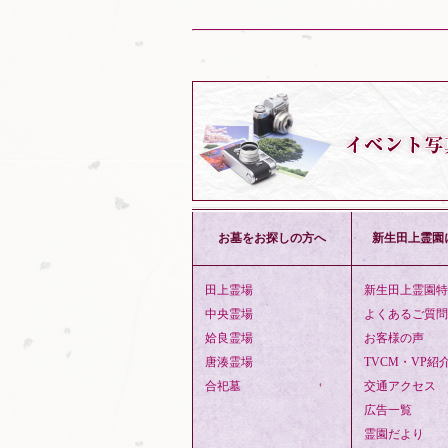
お墓をお探しの方へ
新生田上霊園
田上霊場
新生田上霊園特
中央霊場
よくあるご質問
姶良霊場
お客様の声
唐湊霊場
TVCM・VP紹
合祀墓
交通アクセス
広告一覧
霊園だより