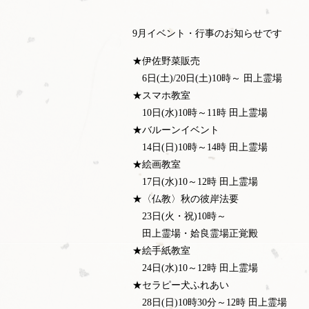
9月イベント・行事のお知らせです
★伊佐野菜販売
6日(土)/20日(土)10時～ 田上霊場
★スマホ教室
10日(水)10時～11時 田上霊場
★バルーンイベント
14日(日)10時～14時 田上霊場
★絵画教室
17日(水)10～12時 田上霊場
★〈仏教〉秋の彼岸法要
23日(火・祝)10時～
田上霊場・姶良霊場正覚殿
★絵手紙教室
24日(水)10～12時 田上霊場
★セラピー犬ふれあい
28日(日)10時30分～12時 田上霊場