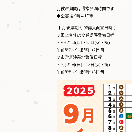
お彼岸期間は通常開園時間です。
◆全霊場 9時～17時
【 お彼岸期間 警備員配置日時 】
※田上台側の交通誘導警備日程
・9月21日(日)・23日(火・祝)
午前8時～午後5時（2日間）
※市営唐湊墓地警備日程
・9月21日(日)～23日(火・祝)
午前8時～午後6時（3日間）