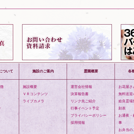
について
施設のご案内
霊園概要
各
徴
施設概要
運営会社情報
お花屋さ
ＶＲコンテンツ
決算報告書
無料送迎
ライブカメラ
リンク先ご紹介
姶良霊場
介
行事イベント予定
刻表
プライバシーポリシー
お通夜・
採用情報
事
お弁当の