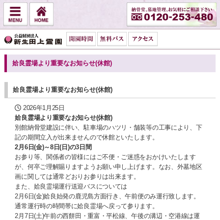
姶良霊場より重要なお知らせ(休館)
姶良霊場より重要なお知らせ(休館)
2026年1月25日
姶良霊場より重要なお知らせ(休館)
別館納骨堂建設に伴い、駐車場のハツリ・舗装等の工事により、下
記の期間立入が出来ませんので休館といたします。
2月6日(金)～8日(日)の3日間
お参り等、関係者の皆様にはご不便・ご迷惑をおかけいたします
が、何卒ご理解賜りますようお願い申し上げます。なお、外墓地区
画に関しては通常どおりお参りは出来ます。
また、姶良霊場運行送迎バスについては
2月6日(金)姶良始発の鹿児島方面行き、午前便のみ運行致します。
通常運行時の時間帯に姶良霊場へ戻って参ります。
2月7日(土)午前の西餅田・重富・平松線、午後の溝辺・空港線は運