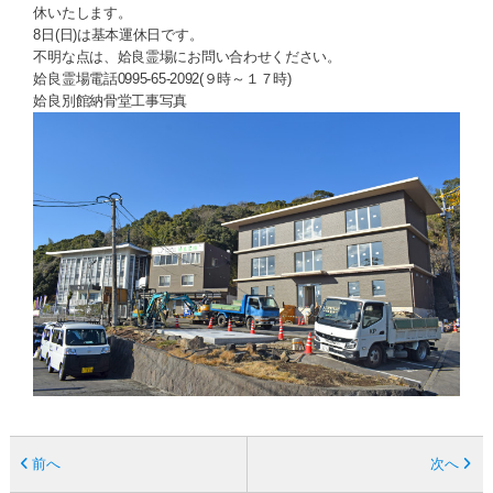
休いたします。
8日(日)は基本運休日です。
不明な点は、姶良霊場にお問い合わせください。
姶良霊場電話0995-65-2092(９時～１７時)
姶良別館納骨堂工事写真
前へ
次へ