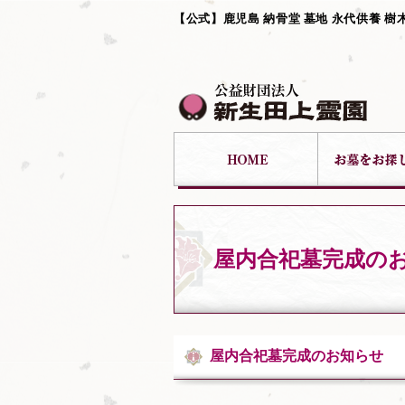
【公式】鹿児島 納骨堂 墓地 永代供養 樹
屋内合祀墓完成の
屋内合祀墓完成のお知らせ