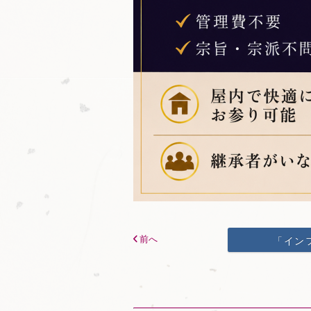
前へ
「イン