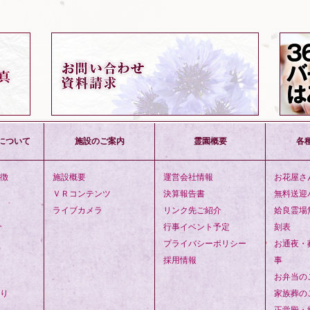
について
施設のご案内
霊園概要
各
徴
施設概要
運営会社情報
お花屋さ
ＶＲコンテンツ
決算報告書
無料送迎
ライブカメラ
リンク先ご紹介
姶良霊場
介
行事イベント予定
刻表
プライバシーポリシー
お通夜・
採用情報
事
お弁当の
り
家族葬の
正覚殿・