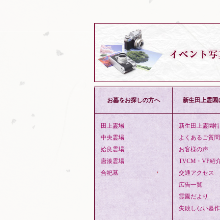
お墓をお探しの方へ
新生田上霊園
田上霊場
新生田上霊園特
中央霊場
よくあるご質問
姶良霊場
お客様の声
唐湊霊場
TVCM・VP紹
合祀墓
交通アクセス
広告一覧
霊園だより
失敗しない墓作