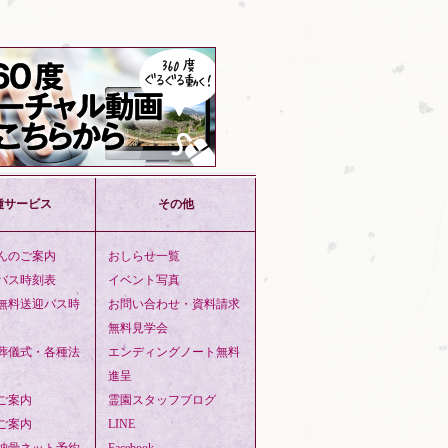
種サービス
その他
んのご案内
おしらせ一覧
バス時刻表
イベント写真
無料送迎バス時
お問い合わせ・資料請求
無料見学会
葬儀式・各種法
エンディングノート無料
進呈
ご案内
霊園スタッフブログ
ご案内
LINE
納骨ネット予約
Facebook