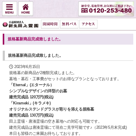
規格墓新商品完成致しました。
規格墓新商品完成致しました。
2023年6月15日
規格墓の新商品が2種類完成しました。
墓地・墓石・工事費がセットのお得なプランとなっております。
「Eternal」(エターナル）
シンプルなデザインの洋型のお墓
建売完成品 120万円(税込)
「Kirameki」(キラメキ)
オリジナルステンドグラスが彩りを添える規格墓
建売完成品 130万円(税込)
田上霊場・唐湊霊場の空き墓地への対応も可能です。
建売完成品は唐湊霊場にて現在ご見学可能です♪（2023年5月末完成)
本日も皆様のご来園お待ちしております。