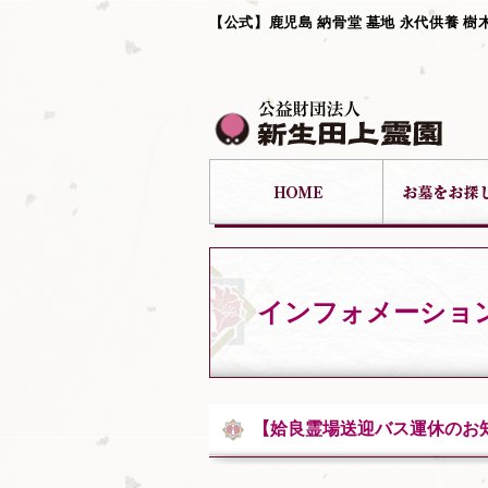
【公式】鹿児島 納骨堂 墓地 永代供養 樹
インフォメーショ
【姶良霊場送迎バス運休のお