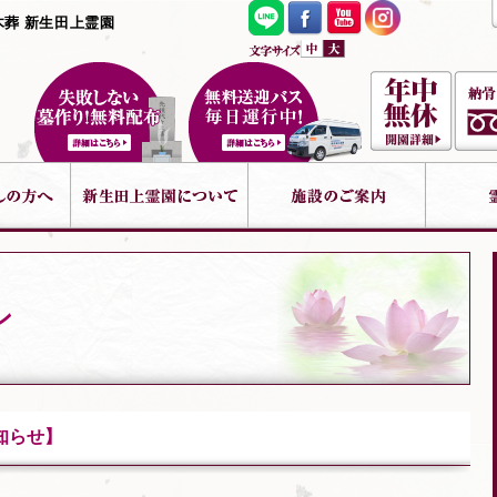
木葬 新生田上霊園
ン
知らせ】