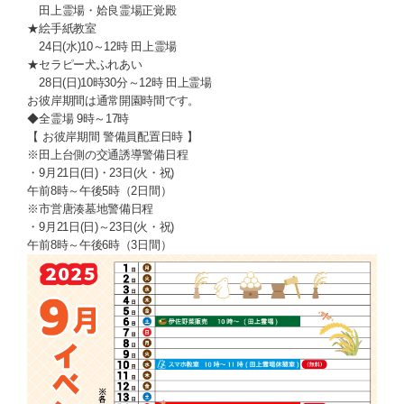
田上霊場・姶良霊場正覚殿
★絵手紙教室
24日(水)10～12時 田上霊場
★セラピー犬ふれあい
28日(日)10時30分～12時 田上霊場
お彼岸期間は通常開園時間です。
◆全霊場 9時～17時
【 お彼岸期間 警備員配置日時 】
※田上台側の交通誘導警備日程
・9月21日(日)・23日(火・祝)
午前8時～午後5時（2日間）
※市営唐湊墓地警備日程
・9月21日(日)～23日(火・祝)
午前8時～午後6時（3日間）