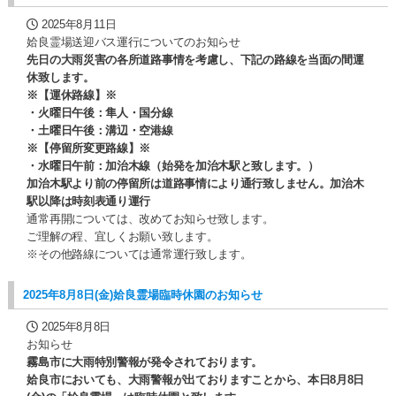
2025年8月11日
姶良霊場送迎バス運行についてのお知らせ
先日の大雨災害の各所道路事情を考慮し、下記の路線を当面の間運
休致します。
※【運休路線】※
・火曜日午後：隼人・国分線
・土曜日午後：溝辺・空港線
※【停留所変更路線】※
・水曜日午前：加治木線（始発を加治木駅と致します。）
加治木駅より前の停留所は道路事情により通行致しません。加治木
駅以降は時刻表通り運行
通常再開については、改めてお知らせ致します。
ご理解の程、宜しくお願い致します。
※その他路線については通常運行致します。
2025年8月8日(金)姶良霊場臨時休園のお知らせ
2025年8月8日
お知らせ
霧島市に大雨特別警報が発令されております。
姶良市においても、大雨警報が出ておりますことから、本日8月8日