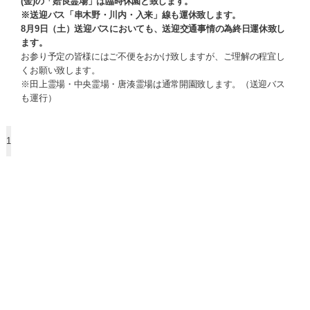
(金)の「姶良霊場」は臨時休園と致します。
※送迎バス「串木野・川内・入来」線も運休致します。
8月9日（土）送迎バスにおいても、送迎交通事情の為終日運休致し
ます。
お参り予定の皆様にはご不便をおかけ致しますが、ご理解の程宜し
くお願い致します。
※田上霊場・中央霊場・唐湊霊場は通常開園致します。（送迎バス
も運行）
1