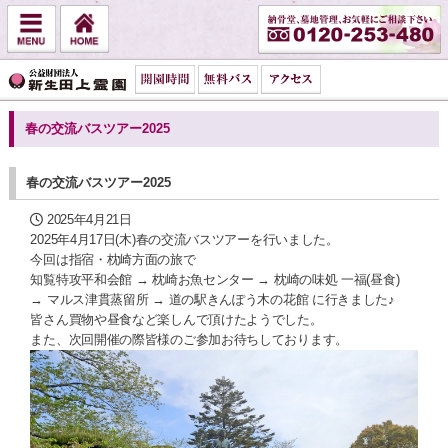
春の交流バスツアー2025
春の交流バスツアー2025
2025年4月21日
2025年4月17日(木)春の交流バスツアーを行いました。
今回は指宿・枕崎方面の旅で
知覧特攻平和会館 → 枕崎お魚センター → 枕崎の味処 一福(昼食)
→ マルス津貫蒸留所 → 道の駅きんぽう木の花館 に行きました♪
皆さん買物や昼食など楽しんで頂けたようでした。
また、次回開催の際皆様のご参加お待ちしております。