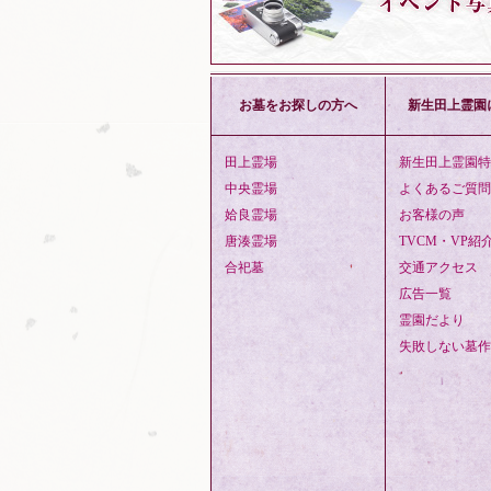
お墓をお探しの方へ
新生田上霊園
田上霊場
新生田上霊園特
中央霊場
よくあるご質問
姶良霊場
お客様の声
唐湊霊場
TVCM・VP紹
合祀墓
交通アクセス
広告一覧
霊園だより
失敗しない墓作