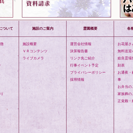
について
施設のご案内
霊園概要
各
徴
施設概要
運営会社情報
お花屋さ
ＶＲコンテンツ
決算報告書
無料送迎
ライブカメラ
リンク先ご紹介
姶良霊場
介
行事イベント予定
刻表
プライバシーポリシー
お通夜・
採用情報
事
お弁当の
り
家族葬の
正覚殿・