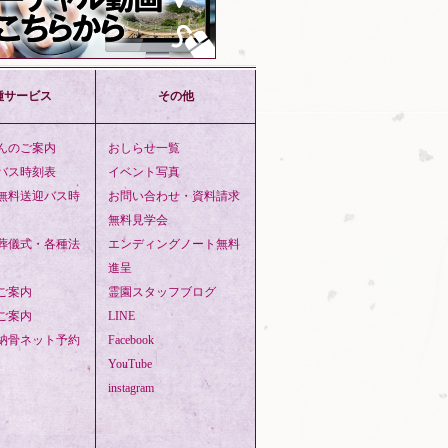
種サービス
その他
んのご案内
おしらせ一覧
バス時刻表
イベント写真
無料送迎バス時
お問い合わせ・資料請求
無料見学会
葬儀式・各種法
エンディングノート無料
進呈
ご案内
霊園スタッフブログ
ご案内
LINE
納骨ネット予約
Facebook
YouTube
instagram