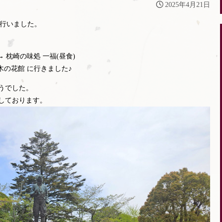
2025年4月21日
ーを行いました。
 枕崎の味処 一福(昼食)
木の花館 に行きました♪
うでした。
しております。