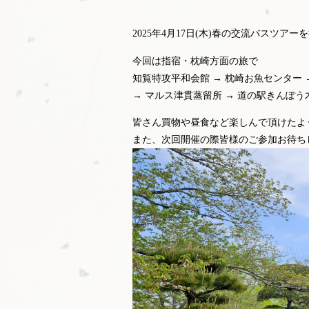
2025年4月17日(木)春の交流バスツア
今回は指宿・枕崎方面の旅で
知覧特攻平和会館 → 枕崎お魚センター →
→ マルス津貫蒸留所 → 道の駅きんぽう
皆さん買物や昼食など楽しんで頂けたよ
また、次回開催の際皆様のご参加お待ち